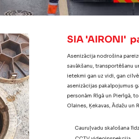
SIA 'AIRONI' 
Asenizācija nodrošina parei
savākšanu, transportēšanu un
ietekmi gan uz vidi, gan cil
asenizācijas pakalpojumus ga
personām Rīgā un Pierīgā, to
Olaines, Ķekavas, Ādažu un 
Cauruļvadu skalošana līd
CCTV videoinspekcija