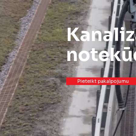
Kanaliz
notekū
Pieteikt pakalpojumu