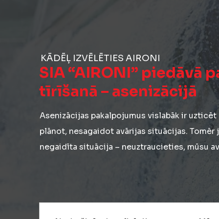
KĀDĒĻ IZVĒLĒTIES AIRONI
SIA “AIRONI” piedāvā p
tīrīšanā – asenizācijā
Asenizācijas pakalpojumus vislabāk ir uzticēt
plānot, nesagaidot avārijas situācijas. Tomēr 
negaidīta situācija – neuztraucieties, mūsu av