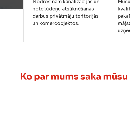
Nodrošinām kanalizācijas un
Mūsu
notekūdeņu atsūknēšanas
kvali
darbus privātmāju teritorijās
pakal
un komercobjektos.
mājs
uzņ
Ko par mums saka mūsu 