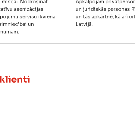
 misija- Nodrošināt
Apkalpojam privātperso
tatīvu asenizācijas
un juridiskās personas R
pojumu servisu ikvienai
un tās apkārtnē, kā arī ci
aimniecībai un
Latvijā.
ēmumam.
klienti