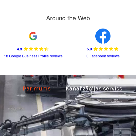
Around the Web
4.3
5.0
18 Google Business Profile reviews
3 Facebook reviews
Par mums
Kanalizācijas serviss