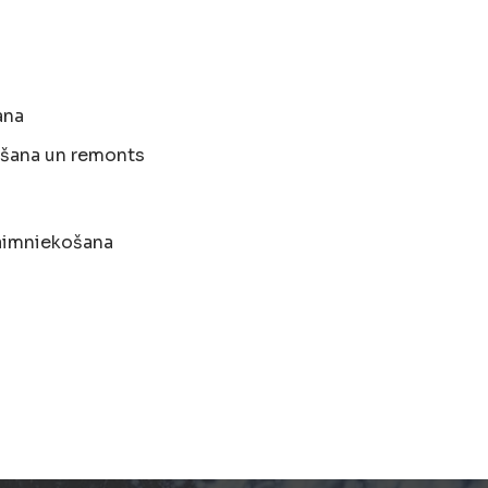
ana
ēšana un remonts
saimniekošana