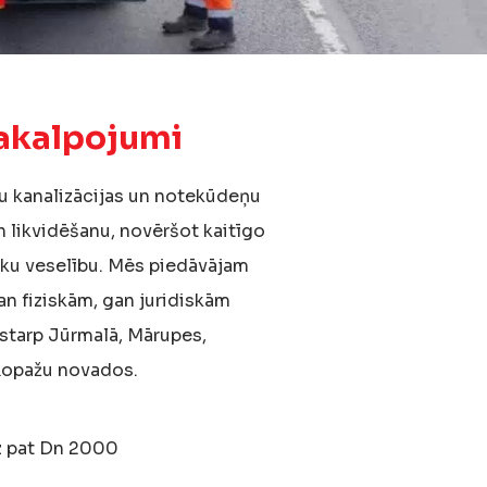
pakalpojumi
zu kanalizācijas un notekūdeņu
 likvidēšanu, novēršot kaitīgo
vēku veselību. Mēs piedāvājam
n fiziskām, gan juridiskām
starp Jūrmalā, Mārupes,
Ropažu novados.
z pat Dn 2000