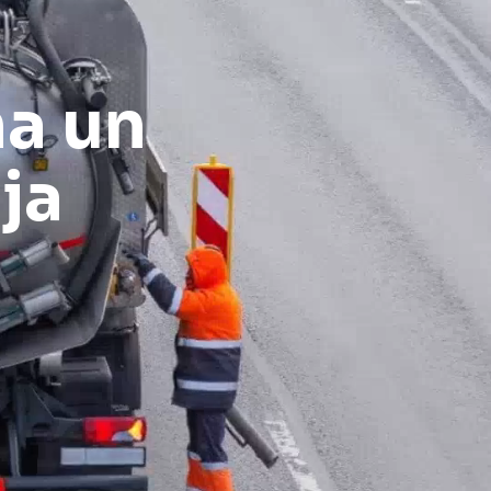
na un
ja