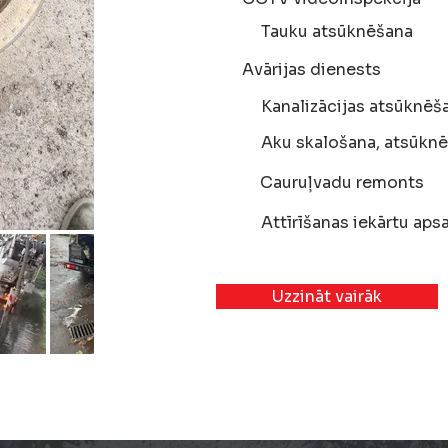
Tauku atsūknēšana
Avārijas dienests
Kanalizācijas atsūknēš
Aku skalošana, atsūkn
Cauruļvadu remonts
Attīrīšanas iekārtu ap
Uzzināt vairāk