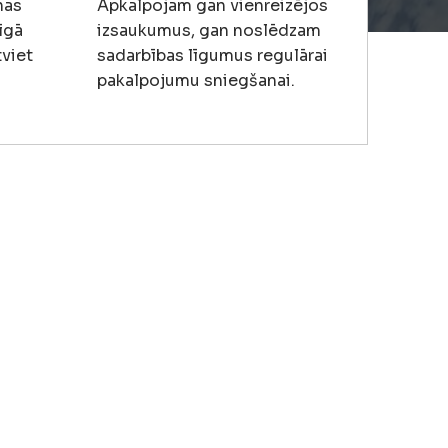
nas
Apkalpojam gan vienreizējos
īgā
izsaukumus, gan noslēdzam
tviet
sadarbības līgumus regulārai
pakalpojumu sniegšanai.