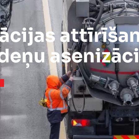
ācijas attīrīša
deņu asenizāci