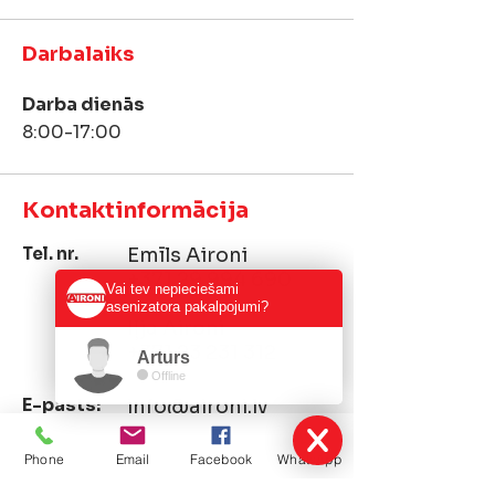
Darbalaiks
Darba dienās
8:00-17:00
Kontaktinformācija
Tel. nr.
Emīls Aironi
+371 29 994 690
Vai tev nepieciešami
asenizatora pakalpojumi?
Iļja Aironi
+371 23 231 312
Arturs
Offline
E-pasts:
info@aironi.lv
Phone
Email
Facebook
WhatsApp