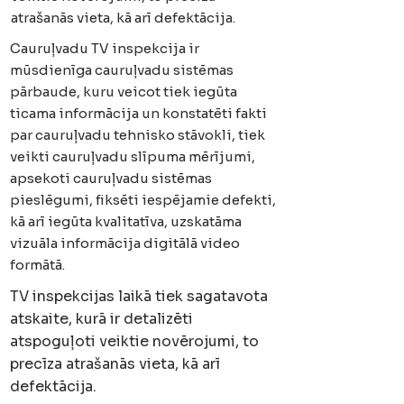
atrašanās vieta, kā arī defektācija.
Cauruļvadu TV inspekcija ir
mūsdienīga cauruļvadu sistēmas
pārbaude, kuru veicot tiek iegūta
ticama informācija un konstatēti fakti
par cauruļvadu tehnisko stāvokli, tiek
veikti cauruļvadu slīpuma mērījumi,
apsekoti cauruļvadu sistēmas
pieslēgumi, fiksēti iespējamie defekti,
kā arī iegūta kvalitatīva, uzskatāma
vizuāla informācija digitālā video
formātā.
TV inspekcijas laikā tiek sagatavota
atskaite, kurā ir detalizēti
atspoguļoti veiktie novērojumi, to
precīza atrašanās vieta, kā arī
defektācija.