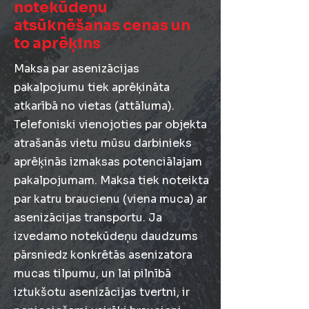
notekūdeņu
atsūknēšanas cenas un
to aprēķins
Maksa par asenizācijas
pakalpojumu tiek aprēķināta
atkarībā no vietas (attāluma).
Telefoniski vienojoties par objekta
atrašanās vietu mūsu darbinieks
aprēķinās izmaksas potenciālajam
pakalpojumam. Maksa tiek noteikta
par katru braucienu (viena muca) ar
asenizācijas transportu. Ja
izvedamo notekūdeņu daudzums
pārsniedz konkrētās asenizatora
mucas tilpumu, un lai pilnībā
iztukšotu asenizācijas tvertni, ir