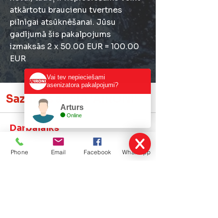
atkārtotu braucienu tvertnes
pilnīgai atsūknēšanai. Jūsu
gadījumā šis pakalpojums
izmaksās 2 x 50.00 EUR = 100.00
EUR
Vai tev nepieciešami
asenizatora pakalpojumi?
Sazinies ar SIA 'AIRONI'
Arturs
Online
Darbalaiks
Darba dienās
Phone
Email
Facebook
WhatsApp
8:00-17:00
Kontaktinformācija
Tel. nr.
Emīls Aironi