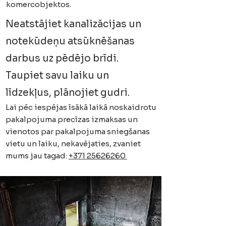
komercobjektos.
Neatstājiet kanalizācijas un
notekūdeņu atsūknēšanas
darbus uz pēdējo brīdi.
Taupiet savu laiku un
līdzekļus, plānojiet gudri.
Lai pēc iespējas īsākā laikā noskaidrotu
pakalpojuma precīzas izmaksas un
vienotos par pakalpojuma sniegšanas
vietu un laiku, nekavējaties, zvaniet
mums jau tagad:
+371 25626260