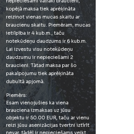
nepieciešami vairāki braucieni,
kopējā maksa tiek aprēķināta
reizinot vienas mucas skaitu ar
braucienu skaitu. Piemēram, mucas
ietilpība ir 4 kub.m., taču
notekūdeņu daudzums ir 6 kub.m.
Lai izvestu visu notekūdeņu
daudzumu ir nepieciešami 2
braucieni. Tātad maksa par šo
pakalpojumu tiek aprēķināta
dubultā apjomā.
Piemērs:
Esam vienojušies ka viena
brauciena izmaksas uz jūsu
objektu ir 50.00 EUR, taču ar vienu
reizi jūsu asenizācijas tvertni iztīrīt
nevar, tādēļ ir nepieciešams veikt