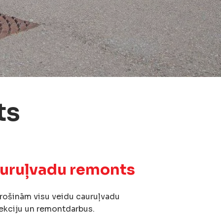
ts
uruļvadu remonts
ošinām visu veidu cauruļvadu
ekciju un remontdarbus.