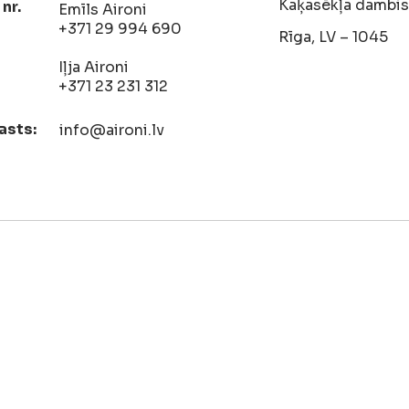
Kaķasēkļa dambis 
 nr.
Emīls Aironi
+371 29 994 690
Rīga, LV – 1045
Iļja Aironi
+371 23 231 312
asts:
info@aironi.lv