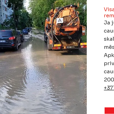
Vis
rem
Ja 
cau
ska
mēs
Apk
pri
cau
200
+37