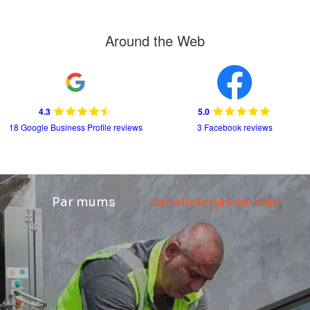
Around the Web
4.3
5.0
18 Google Business Profile reviews
3 Facebook reviews
Par mums
Kanalizācijas serviss