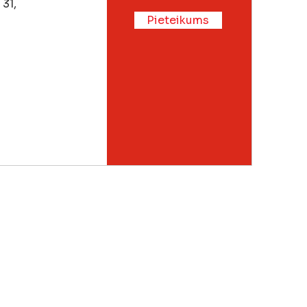
31,
Pieteikums