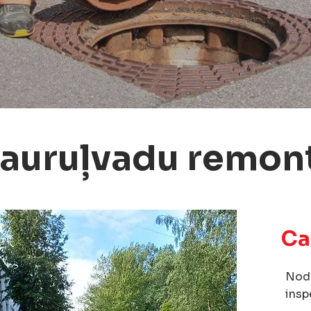
auruļvadu remon
Ca
Nodr
insp