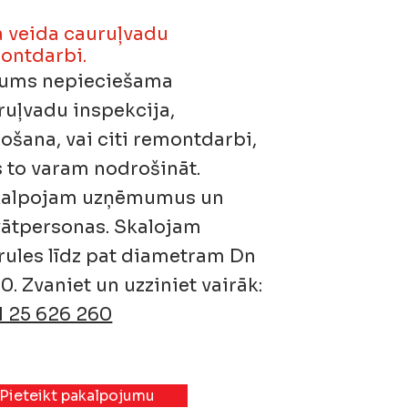
a veida cauruļvadu
ontdarbi.
jums nepieciešama
ruļvadu inspekcija,
lošana, vai citi remontdarbi,
 to varam nodrošināt.
alpojam uzņēmumus un
vātpersonas. Skalojam
rules līdz pat diametram Dn
0. Zvaniet un uzziniet vairāk:
1 25 626 260
Pieteikt pakalpojumu